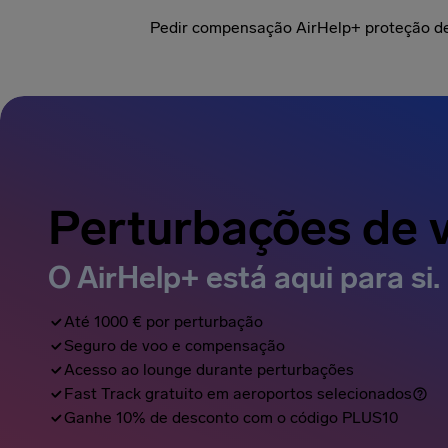
Pedir compensação
AirHelp+ proteção d
Perturbações de 
O AirHelp+ está aqui para si.
Até 1000 € por perturbação
Seguro de voo e compensação
Acesso ao lounge durante perturbações
Fast Track gratuito em aeroportos selecionados
Ganhe 10% de desconto com o código PLUS10