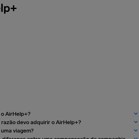
elp+
 o AirHelp+?
 razão devo adquirir o AirHelp+?
 uma viagem?