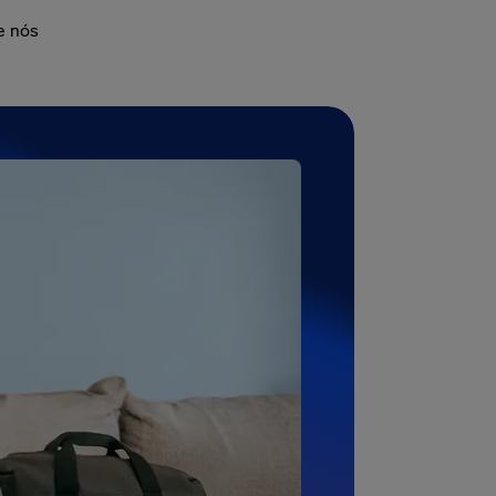
e nós
 €
conta