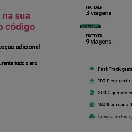
PROTEGER
3 viagens
 na sua
o código
MAIS POPULAR
PROTEGER
9 viagens
teção adicional
urante todo o ano
Fast Track grat
100 €
por pertu
200 €
quando pe
100 €
em caso d
Acesso ao loun