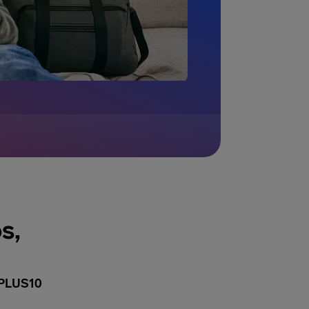
s,
 PLUS10