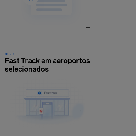
NOVO
Fast Track em aeroportos
selecionados
fertas de
alojamento
Descontos
o aluguer
e veículos
Poupanças
em eSIMs