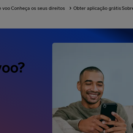
e voo
Conheça os seus direitos
Obter aplicação grátis
Sobr
voo?
Compensação de 600
foram transferidos para a sua 