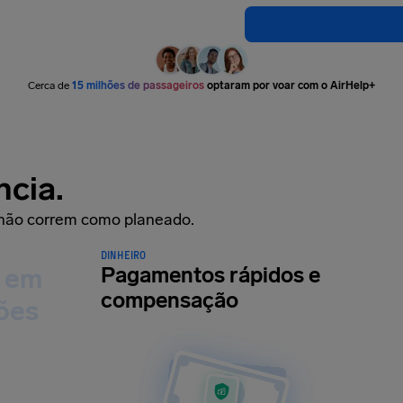
Cerca de
15 milhões de passageiros
optaram por voar com o AirHelp+
ncia.
 não correm como planeado.
DINHEIRO
Pagamentos rápidos e
s em
compensação
ões