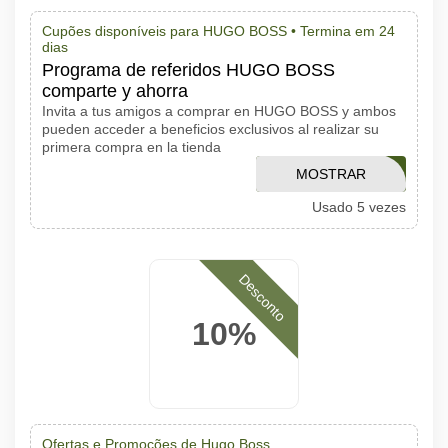
Cupões disponíveis para HUGO BOSS •
Termina em 24
dias
Programa de referidos HUGO BOSS
comparte y ahorra
Invita a tus amigos a comprar en HUGO BOSS y ambos
pueden acceder a beneficios exclusivos al realizar su
primera compra en la tienda
MOSTRAR
WELCOME15
Usado 5 vezes
CÓDIGO
Desconto
10%
Ofertas e Promoções de Hugo Boss