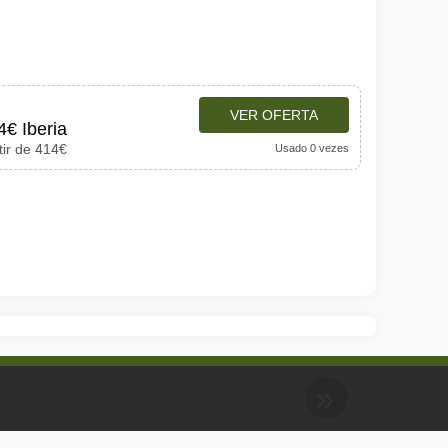
VER OFERTA
4€ Iberia
tir de 414€
Usado 0 vezes