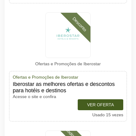
Desconto
Ofertas e Promoções de Iberostar
Ofertas e Promoções de Iberostar
Iberostar as melhores ofertas e descontos
para hotéis e destinos
Acesse o site e confira
VER OFERTA
Usado 15 vezes