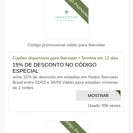
Código Promocional
Código promocional válido para Iberostar
Cupões disponíveis para Iberostar •
Termina em 12 dias
15% DE DESCONTO NO CÓDIGO
ESPECIAL
anhe 15% de desconto em estadias em Hotéis Iberostar
Brasil entre 01/03 e 30/09 Válido para estadias mínimas
de 2 noites
MOSTRAR
UPTO15IBS4
Usado 306 vezes
CÓDIGO
Código Promocional