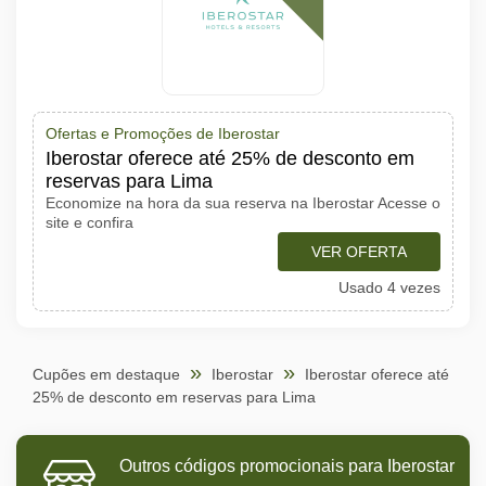
Ofertas e Promoções de Iberostar
Iberostar oferece até 25% de desconto em
reservas para Lima
Economize na hora da sua reserva na Iberostar Acesse o
site e confira
VER OFERTA
Usado 4 vezes
Cupões em destaque
Iberostar
Iberostar oferece até
25% de desconto em reservas para Lima
Outros códigos promocionais para Iberostar