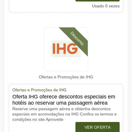
Usado 0 vezes
Desconto
Ofertas e Promoções de IHG
Ofertas e Promoções de IHG
Oferta IHG oferece descontos especiais em
hotéis ao reservar uma passagem aérea
Reserve uma passagem aérea e obtenha descontos
especiais em acomodações na IHG Confira os termos e
condições no site Aproveite
VER OFERTA