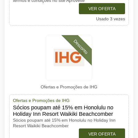
termos e condições no site Aproveite
VER OFERTA
Usado 3 vezes
Desconto
Ofertas e Promoções de IHG
Ofertas e Promoções de IHG
Sócios poupam até 15% em Honolulu no
Holiday Inn Resort Waikiki Beachcomber
Sócios poupam até 15% em Honolulu no Holiday Inn
Resort Waikiki Beachcomber
VER OFERTA