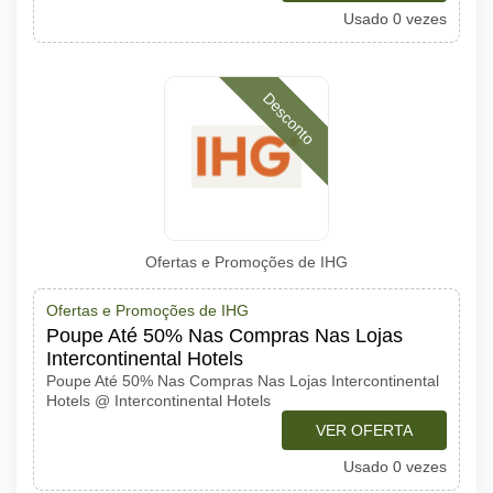
Usado 0 vezes
Desconto
Ofertas e Promoções de IHG
Ofertas e Promoções de IHG
Poupe Até 50% Nas Compras Nas Lojas
Intercontinental Hotels
Poupe Até 50% Nas Compras Nas Lojas Intercontinental
Hotels @ Intercontinental Hotels
VER OFERTA
Usado 0 vezes