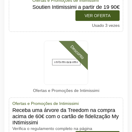
Ofertas e Promoções de Intimissimi
Soutien Intimissimi a partir de 19 90€
VER OFERTA
Usado 3 vezes
Desconto
Ofertas e Promoções de Intimissimi
Ofertas e Promoções de Intimissimi
Receba uma árvore da Treedom na compra
acima de 60€ com o cartão de fidelização My
INtimissimi
Verifica o regulamento completo na página