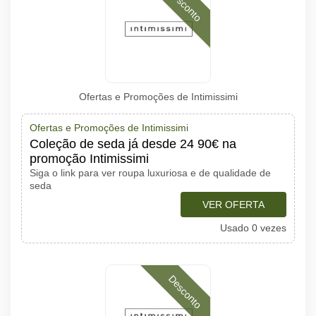
Desconto
Ofertas e Promoções de Intimissimi
Ofertas e Promoções de Intimissimi
Coleção de seda já desde 24 90€ na
promoção Intimissimi
Siga o link para ver roupa luxuriosa e de qualidade de
seda
VER OFERTA
Usado 0 vezes
Desconto