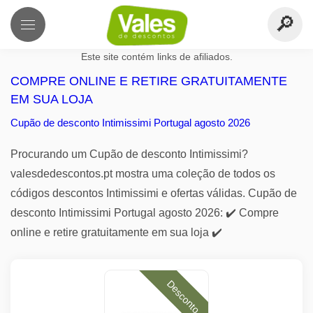
Este site contém links de afiliados.
COMPRE ONLINE E RETIRE GRATUITAMENTE
EM SUA LOJA
Cupão de desconto Intimissimi Portugal agosto 2026
Procurando um Cupão de desconto Intimissimi?
valesdedescontos.pt mostra uma coleção de todos os
códigos descontos Intimissimi e ofertas válidas. Cupão de
desconto Intimissimi Portugal agosto 2026: ✔️ Compre
online e retire gratuitamente em sua loja ✔️
Desconto