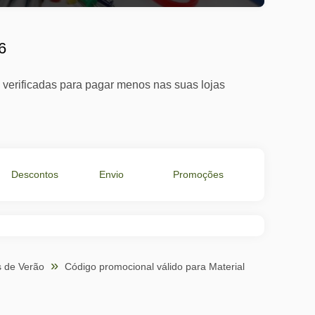
6
 verificadas para pagar menos nas suas lojas
Descontos
Envio
Promoções
em €
Grátis
Especiais
 de Verão
Código promocional válido para Material