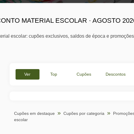
ONTO MATERIAL ESCOLAR · AGOSTO 202
erial escolar: cupões exclusivos, saldos de época e promoções
Ver
Top
Cupões
Descontos
Tudo
Ofertas
Ativos
%
Cupões em destaque
Cupões por categoria
Promoções
escolar