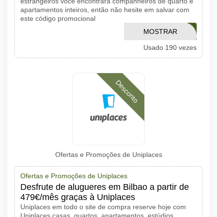
estrangeiros você encontrará companheiros de quarto e
apartamentos inteiros, então não hesite em salvar com
este código promocional
MOSTRAR
WELCOME10
Usado 190 vezes
CÓDIGO
Desconto
Ofertas e Promoções de Uniplaces
Ofertas e Promoções de Uniplaces
Desfrute de alugueres em Bilbao a partir de
479€/mês graças à Uniplaces
Uniplaces em todo o site de compra reserve hoje com
Uniplaces casas, quartos, apartamentos, estúdios,