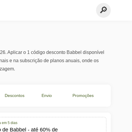
6. Aplicar o 1 código desconto Babbel disponível
ais e na subscrição de planos anuais, onde os
izagem.
Descontos
Envio
Promoções
em €
Grátis
Especiais
a em 5 dias
o de Babbel - até 60% de