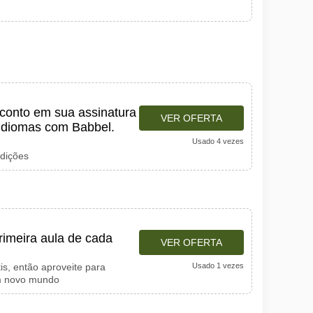
onto em sua assinatura
VER OFERTA
idiomas com Babbel.
Usado 4 vezes
ndições
rimeira aula de cada
VER OFERTA
is, então aproveite para
Usado 1 vezes
m novo mundo