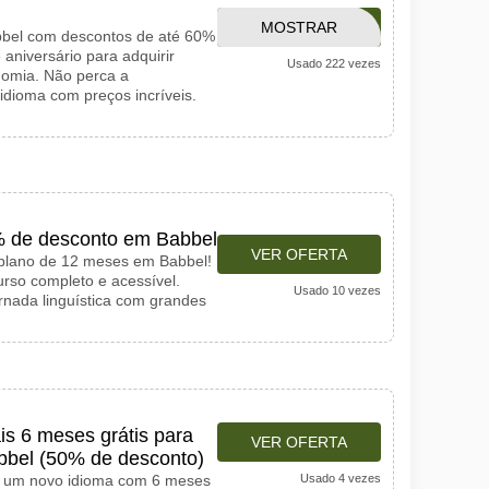
MOSTRAR
LINK
bbel com descontos de até 60%
 aniversário para adquirir
Usado 222 vezes
CÓDIGO
nomia. Não perca a
dioma com preços incríveis.
 de desconto em Babbel
VER OFERTA
plano de 12 meses em Babbel!
so completo e acessível.
Usado 10 vezes
rnada linguística com grandes
s 6 meses grátis para
VER OFERTA
bbel (50% de desconto)
a um novo idioma com 6 meses
Usado 4 vezes