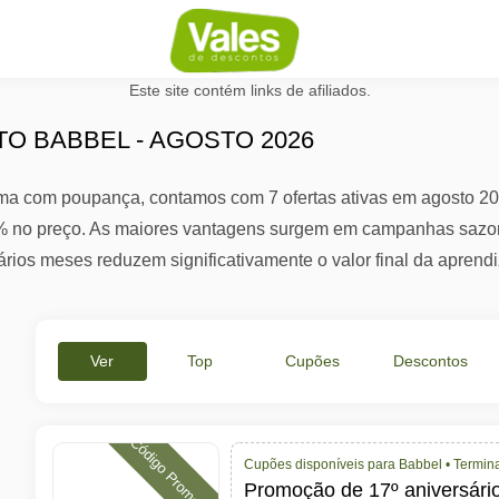
Este site contém links de afiliados.
O BABBEL - AGOSTO 2026
a com poupança, contamos com 7 ofertas ativas em agosto 202
0% no preço. As maiores vantagens surgem em campanhas sazon
rios meses reduzem significativamente o valor final da aprend
Ver
Top
Cupões
Descontos
Tudo
Ofertas
Ativos
%
Código Promocional
Cupões disponíveis para Babbel •
Termin
Promoção de 17º aniversári