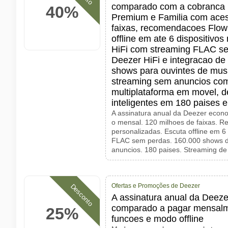
comparado com a cobranca 
40%
Premium e Familia com aces
faixas, recomendacoes Flow
offline em ate 6 dispositivo
HiFi com streaming FLAC se
Deezer HiFi e integracao d
shows para ouvintes de mu
streaming sem anuncios com
multiplataforma em movel, de
inteligentes em 180 paises
A assinatura anual da Deezer eco
o mensal. 120 milhoes de faixas. 
personalizadas. Escuta offline em 6 
FLAC sem perdas. 160.000 shows d
anuncios. 180 paises. Streaming d
Ofertas e Promoções de Deezer
Desconto
A assinatura anual da Deez
comparado a pagar mensal
25%
funcoes e modo offline