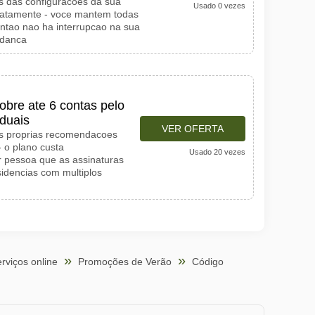
s das configuracoes da sua
Usado 0 vezes
diatamente - voce mantem todas
 entao nao ha interrupcao na sua
udanca
obre ate 6 contas pelo
iduais
VER OFERTA
s proprias recomendacoes
- o plano custa
Usado 20 vezes
pessoa que as assinaturas
sidencias com multiplos
rviços online
Promoções de Verão
Código