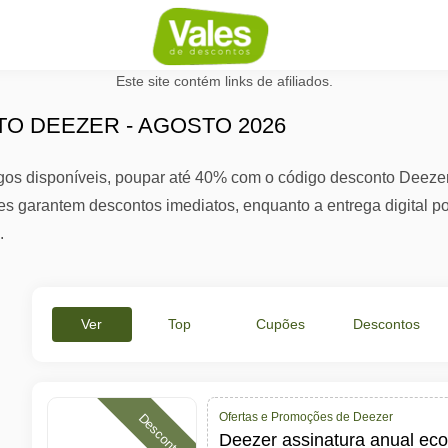
Este site contém links de afiliados.
O DEEZER - AGOSTO 2026
igos disponíveis, poupar até 40% com o código desconto Deeze
es garantem descontos imediatos, enquanto a entrega digital 
.
Ver
Top
Cupões
Descontos
Tudo
Ofertas
Ativos
%
Ofertas e Promoções de Deezer
Desconto
Deezer assinatura anual e