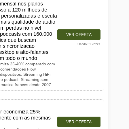
mensal nos planos
so a 120 milhoes de
 personalizadas e escuta
s mais qualidade de audio
m perdas no nivel
e podcasts com 160.000
VER OFERTA
sica que buscam
Usado 31 vezes
 sincronizacao
sktop e alto-falantes
 em todo o mundo
nomiza 25-40% comparado com
Recomendacoes Flow
dispositivos. Streaming HiFi
e podcast. Streaming sem
e musica frances desde 2007
er economiza 25%
mente com as mesmas
VER OFERTA