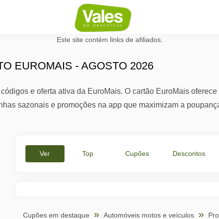
Este site contém links de afiliados.
O EUROMAIS - AGOSTO 2026
ódigos e oferta ativa da EuroMais. O cartão EuroMais oferece 
has sazonais e promoções na app que maximizam a poupança 
Ver
Top
Cupões
Descontos
Tudo
Ofertas
Ativos
%
Cupões em destaque
Automóveis motos e veículos
Pr