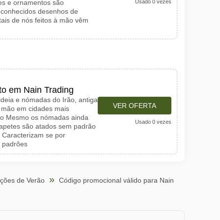
ões e ornamentos são
Usado 0 vezes
 conhecidos desenhos de
tais de nós feitos à mão vêm
to em Nain Trading
ldeia e nómadas do Irão, antiga
VER OFERTA
 à mão em cidades mais
ção Mesmo os nómadas ainda
Usado 0 vezes
 tapetes são atados sem padrão
 Caracterizam se por
m padrões
ções de Verão
Código promocional válido para Nain