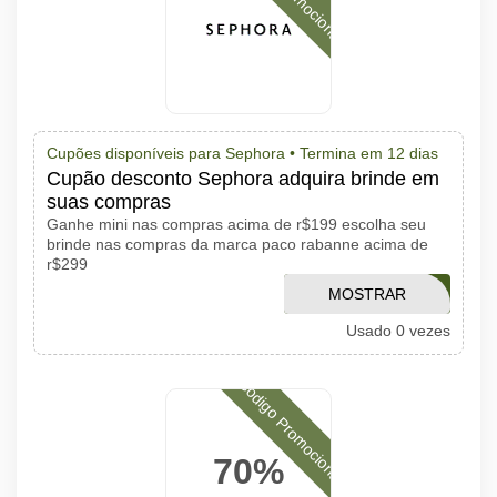
Cupões disponíveis para Sephora •
Termina em 12 dias
Cupão desconto Sephora adquira brinde em
suas compras
Ganhe mini nas compras acima de r$199 escolha seu
brinde nas compras da marca paco rabanne acima de
r$299
MOSTRAR
PACOSUMMER
Usado 0 vezes
CÓDIGO
Código Promocional
70%