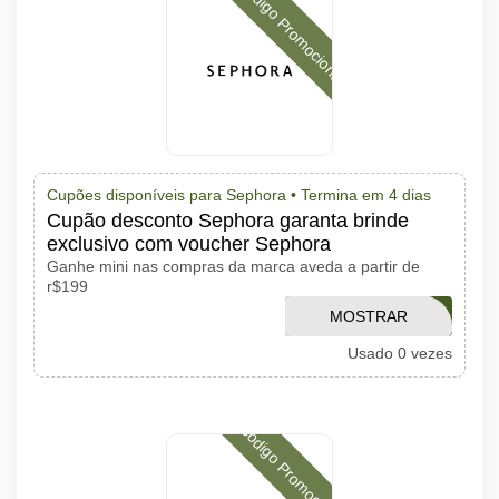
Código Promocional
Cupões disponíveis para Sephora •
Termina em 4 dias
Cupão desconto Sephora garanta brinde
exclusivo com voucher Sephora
Ganhe mini nas compras da marca aveda a partir de
r$199
MOSTRAR
VERAOAVEDA
Usado 0 vezes
CÓDIGO
Código Promocional