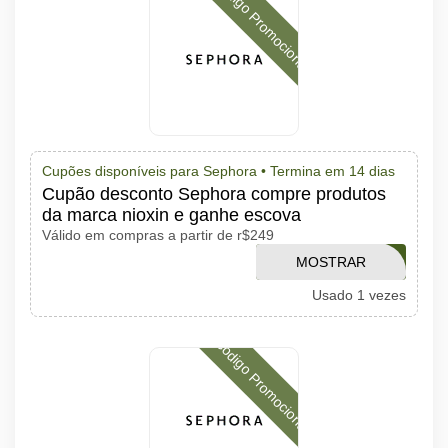
Código Promocional
Cupões disponíveis para Sephora •
Termina em 14 dias
Cupão desconto Sephora compre produtos
da marca nioxin e ganhe escova
Válido em compras a partir de r$249
MOSTRAR
VERAONIOXIN
Usado 1 vezes
CÓDIGO
Código Promocional