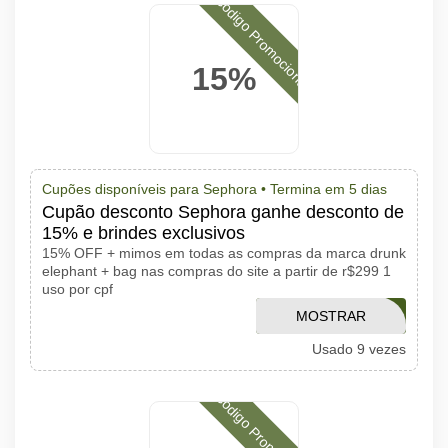
Código Promocional
15%
Cupões disponíveis para Sephora •
Termina em 5 dias
Cupão desconto Sephora ganhe desconto de
15% e brindes exclusivos
15% OFF + mimos em todas as compras da marca drunk
elephant + bag nas compras do site a partir de r$299 1
uso por cpf
MOSTRAR
DRUNK15
Usado 9 vezes
CÓDIGO
Código Promocional