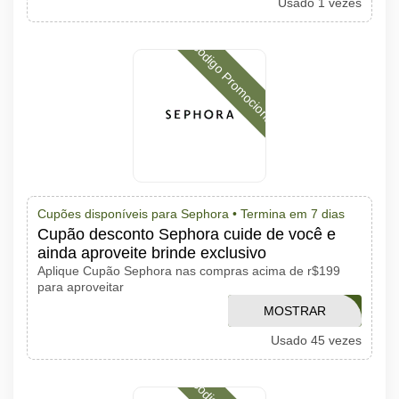
Usado 1 vezes
CÓDIGO
Código Promocional
Cupões disponíveis para Sephora •
Termina em 7 dias
Cupão desconto Sephora cuide de você e
ainda aproveite brinde exclusivo
Aplique Cupão Sephora nas compras acima de r$199
para aproveitar
VERAOFEITOBR
MOSTRAR
Usado 45 vezes
CÓDIGO