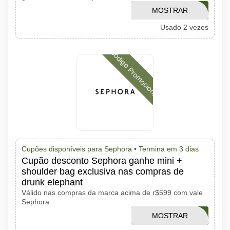
MOSTRAR
AMOBUMBLE
Usado 2 vezes
CÓDIGO
Código Promocional
Cupões disponíveis para Sephora •
Termina em 3 dias
Cupão desconto Sephora ganhe mini +
shoulder bag exclusiva nas compras de
drunk elephant
Válido nas compras da marca acima de r$599 com vale
Sephora
MOSTRAR
VERAODRUNK