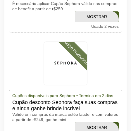
É necessário aplicar Cupão Sephora válido nas compras
de benefit a partir de r$259
VERAOBENEFIT
MOSTRAR
Usado 2 vezes
CÓDIGO
Código Promocional
Cupões disponíveis para Sephora •
Termina em 2 dias
Cupão desconto Sephora faça suas compras
e ainda ganhe brinde incrível
Válido em compras da marca estée lauder e com valores
a partir de r$249, ganhe mini
MOSTRAR
VERAOESTEE