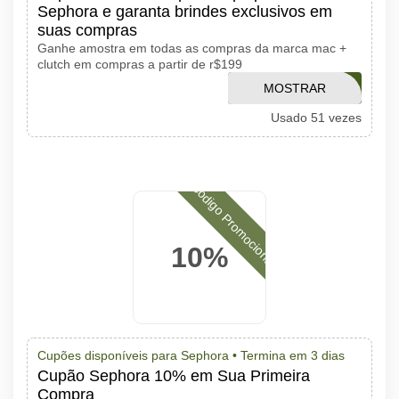
Sephora e garanta brindes exclusivos em
suas compras
Ganhe amostra em todas as compras da marca mac +
clutch em compras a partir de r$199
MOSTRAR
RUBYSCREW
Usado 51 vezes
CÓDIGO
Código Promocional
10%
Cupões disponíveis para Sephora •
Termina em 3 dias
Cupão Sephora 10% em Sua Primeira
Compra