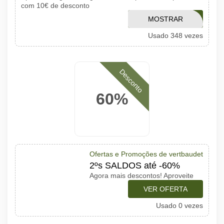
com 10€ de desconto
MOSTRAR
6717
Usado 348 vezes
CÓDIGO
Desconto
60%
Ofertas e Promoções de vertbaudet
2ºs SALDOS até -60%
Agora mais descontos! Aproveite
VER OFERTA
Usado 0 vezes