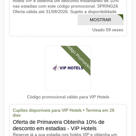
hotéis VIP e obtenha um desconto instantâneo de 10%
nas estadias com este código promocional. SPRING26
Oferta válida até 31/08/2026. Sujeito a disponibilidade
MOSTRAR
SPRING26
Usado 59 vezes
CÓDIGO
Código Promocional
Código promocional válido para VIP Hotels
Cupões disponíveis para VIP Hotels •
Termina em 26
dias
Oferta de Primavera Obtenha 10% de
desconto em estadias - VIP Hotels
Reserve já a sua estadia nos hotéis VIP e obtenha um