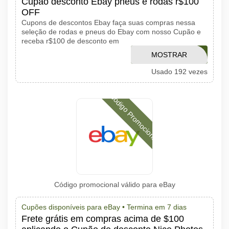
Cupão desconto Ebay pneus e rodas r$100
OFF
Cupons de descontos Ebay faça suas compras nessa
seleção de rodas e pneus do Ebay com nosso Cupão e
receba r$100 de desconto em
MOSTRAR
CTIRES316
Usado 192 vezes
CÓDIGO
Código Promocional
Código promocional válido para eBay
Cupões disponíveis para eBay •
Termina em 7 dias
Frete grátis em compras acima de $100