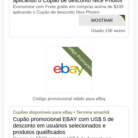
aplicando o Cupão de desconto Nice Photos
Economize com Frete grátis em compras acima de $100
aplicando o Cupão de desconto Nice Photos
MOSTRAR
FRETE
Usado 136 vezes
CÓDIGO
Código Promocional
Código promocional válido para eBay
Cupões disponíveis para eBay •
Termina amanhã
Cupão promocional EBAY com US$ 5 de
desconto em usuários selecionados e
produtos qualificados