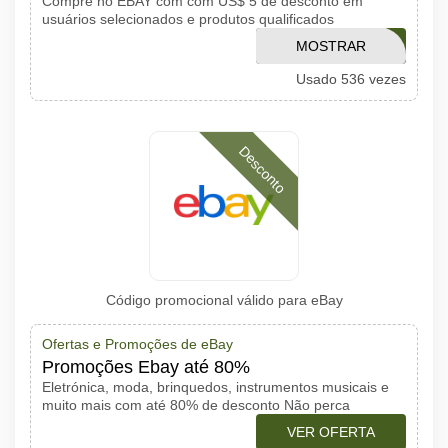
Compre no EBAY com com US$ 5 de desconto em
usuários selecionados e produtos qualificados
MOSTRAR
WELCOME5
Usado 536 vezes
CÓDIGO
Desconto
Código promocional válido para eBay
Ofertas e Promoções de eBay
Promoções Ebay até 80%
Eletrónica, moda, brinquedos, instrumentos musicais e
muito mais com até 80% de desconto Não perca
VER OFERTA