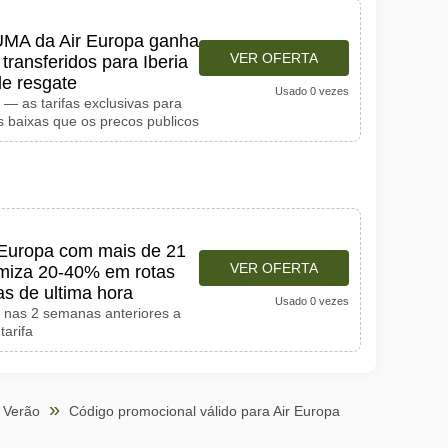
UMA da Air Europa ganha
VER OFERTA
ransferidos para Iberia
de resgate
Usado 0 vezes
 — as tarifas exclusivas para
baixas que os precos publicos
 Europa com mais de 21
VER OFERTA
miza 20-40% em rotas
as de ultima hora
Usado 0 vezes
 nas 2 semanas anteriores a
tarifa
 Verão
Código promocional válido para Air Europa