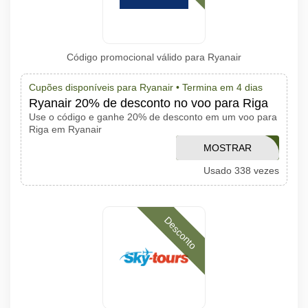
Código promocional válido para Ryanair
Cupões disponíveis para Ryanair •
Termina em 4 dias
Ryanair 20% de desconto no voo para Riga
Use o código e ganhe 20% de desconto em um voo para
Riga em Ryanair
MOSTRAR
FLYLV20P
Usado 338 vezes
CÓDIGO
Desconto