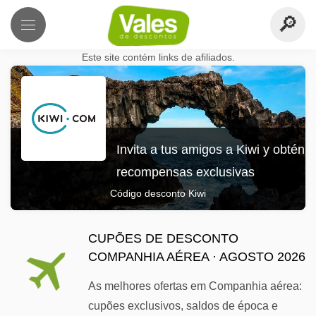
Este site contém links de afiliados.
Invita a tus amigos a Kiwi y obtén
recompensas exclusivas
Código desconto Kiwi
CUPÕES DE DESCONTO
COMPANHIA AÉREA · AGOSTO 2026
As melhores ofertas em Companhia aérea:
cupões exclusivos, saldos de época e