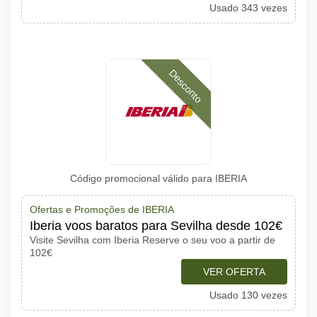
Usado 343 vezes
CÓDIGO
Desconto
Código promocional válido para IBERIA
Ofertas e Promoções de IBERIA
Iberia voos baratos para Sevilha desde 102€
Visite Sevilha com Iberia Reserve o seu voo a partir de
102€
VER OFERTA
Usado 130 vezes