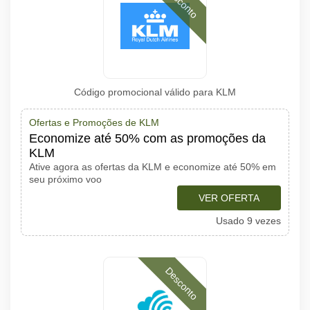
Desconto
Código promocional válido para KLM
Ofertas e Promoções de KLM
Economize até 50% com as promoções da
KLM
Ative agora as ofertas da KLM e economize até 50% em
seu próximo voo
VER OFERTA
Usado 9 vezes
Desconto