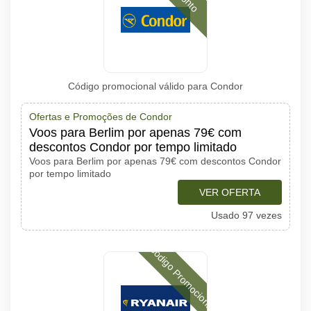
Código promocional válido para Condor
Ofertas e Promoções de Condor
Voos para Berlim por apenas 79€ com
descontos Condor por tempo limitado
Voos para Berlim por apenas 79€ com descontos Condor
por tempo limitado
VER OFERTA
Usado 97 vezes
Código Promocional