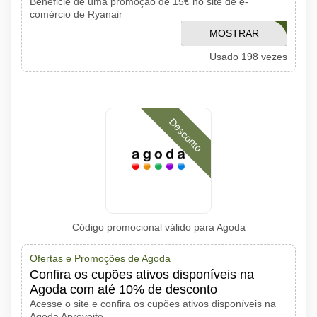
Beneficie de uma promoção de 15€ no site de e-
comércio de Ryanair
MOSTRAR
O6T2P8VA
Usado 198 vezes
CÓDIGO
Desconto
Código promocional válido para Agoda
Ofertas e Promoções de Agoda
Confira os cupões ativos disponíveis na
Agoda com até 10% de desconto
Acesse o site e confira os cupões ativos disponíveis na
Agoda Aproveite