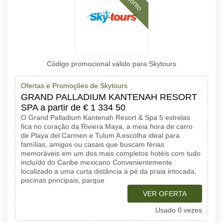
Código promocional válido para Skytours
Ofertas e Promoções de Skytours
GRAND PALLADIUM KANTENAH RESORT
SPA a partir de € 1 334 50
O Grand Palladium Kantenah Resort & Spa 5 estrelas
fica no coração da Riviera Maya, a meia hora de carro
de Playa del Carmen e Tulum A escolha ideal para
famílias, amigos ou casais que buscam férias
memoráveis ​​em um dos mais completos hotéis com tudo
incluído do Caribe mexicano Convenientemente
localizado a uma curta distância a pé da praia intocada,
piscinas principais, parque
VER OFERTA
Usado 0 vezes