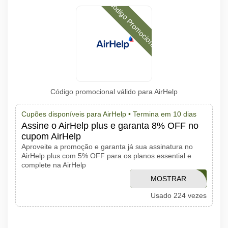
Código Promocional
Código promocional válido para AirHelp
Cupões disponíveis para AirHelp •
Termina em 10 dias
Assine o AirHelp plus e garanta 8% OFF no
cupom AirHelp
Aproveite a promoção e garanta já sua assinatura no
AirHelp plus com 5% OFF para os planos essential e
complete na AirHelp
MOSTRAR
AHPRSMR8
Usado 224 vezes
CÓDIGO