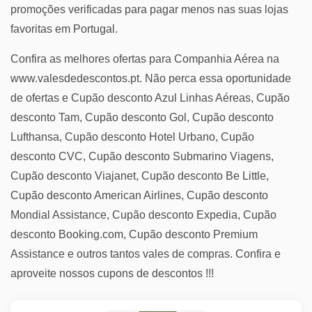
promoções verificadas para pagar menos nas suas lojas
favoritas em Portugal.
Confira as melhores ofertas para Companhia Aérea na
www.valesdedescontos.pt. Não perca essa oportunidade
de ofertas e Cupão desconto Azul Linhas Aéreas, Cupão
desconto Tam, Cupão desconto Gol, Cupão desconto
Lufthansa, Cupão desconto Hotel Urbano, Cupão
desconto CVC, Cupão desconto Submarino Viagens,
Cupão desconto Viajanet, Cupão desconto Be Little,
Cupão desconto American Airlines, Cupão desconto
Mondial Assistance, Cupão desconto Expedia, Cupão
desconto Booking.com, Cupão desconto Premium
Assistance e outros tantos vales de compras. Confira e
aproveite nossos cupons de descontos !!!