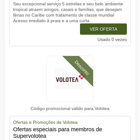
Seu excepcional serviço 5 estrelas e seu belo ambiente
tropical atraem amigos, casais e famílias, que desejam
férias no Caribe com tratamento de classe mundial
Acesso imediato à praia e a uma curta
VER OFERTA
Usado 0 vezes
Desconto
Código promocional válido para Volotea
Ofertas e Promoções de Volotea
Ofertas especiais para membros de
Supervolotea