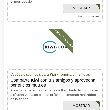
primer pedido
MOSTRAR
BF25USD
Usado 0 vezes
CÓDIGO
Código Promocional
Cupões disponíveis para Kiwi •
Termina em 24 dias
Comparte Kiwi con tus amigos y aprovecha
beneficios mutuos
Al invitar a personas cercanas a Kiwi, tanto tú como ellos
disfrutan ventajas en sus próximas compras realizadas
en la tienda
MOSTRAR
KIWIATOLLS20