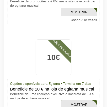
Beneficie de promoções até 8% neste site de ecomércio
de egitana musical
MOSTRAR
MMSPEC
Usado 818 vezes
CÓDIGO
Código Promocional
10€
Cupões disponíveis para Egitana •
Termina em 7 dias
Beneficie de 10 € na loja de egitana musical
Beneficie de uma redução exclusiva e imediata de 10 €
na loja de egitana musical
MOSTRAR
QM51OFER