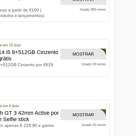
as a partir de €100 (
Usado 383 vezes
CÓDIGO
rodutos e lançamentos)
a em 15 dias
14 i5 8+512GB Cinzento
APTHUAWEI0222
MOSTRAR
rátis
8+512GB Cinzento por €629
Usado 19 vezes
CÓDIGO
a em 9 dias
h GT 3 42mm Active por
APTHUAWEI0222
MOSTRAR
Selfie stick
r apenas € 229,90 e ganhe
Usado 23 vezes
CÓDIGO