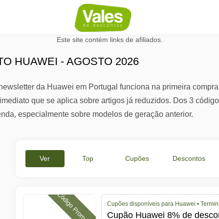
Este site contém links de afiliados.
O HUAWEI - AGOSTO 2026
 newsletter da Huawei em Portugal funciona na primeira compr
mediato que se aplica sobre artigos já reduzidos. Dos 3 código
enda, especialmente sobre modelos de geração anterior.
Ver
Top
Cupões
Descontos
Tudo
Ofertas
Ativos
%
Código Promocional
Cupões disponíveis para Huawei •
Termin
Cupão Huawei 8% de descon