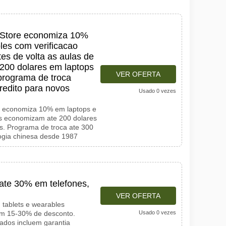
 Store economiza 10%
les com verificacao
es de volta as aulas de
200 dolares em laptops
VER OFERTA
rograma de troca
redito para novos
Usado 0 vezes
e economiza 10% em laptops e
las economizam ate 200 dolares
. Programa de troca ate 300
logia chinesa desde 1987
 ate 30% em telefones,
VER OFERTA
 tablets e wearables
om 15-30% de desconto.
Usado 0 vezes
cados incluem garantia