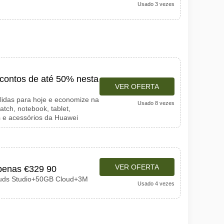
Usado 3 vezes
ontos de até 50% nesta
VER OFERTA
álidas para hoje e economize na
Usado 8 vezes
ch, notebook, tablet,
s e acessórios da Huawei
VER OFERTA
enas €329 90
uds Studio+50GB Cloud+3M
Usado 4 vezes