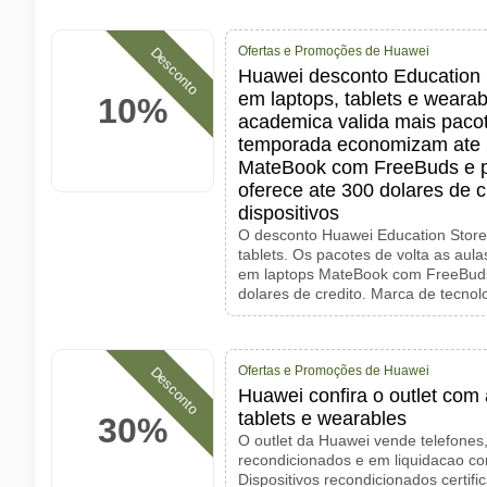
Ofertas e Promoções de Huawei
Desconto
Huawei desconto Education
em laptops, tablets e wearab
10%
academica valida mais pacot
temporada economizam ate 
MateBook com FreeBuds e p
oferece ate 300 dolares de c
dispositivos
O desconto Huawei Education Stor
tablets. Os pacotes de volta as au
em laptops MateBook com FreeBuds
dolares de credito. Marca de tecno
Ofertas e Promoções de Huawei
Desconto
Huawei confira o outlet com
tablets e wearables
30%
O outlet da Huawei vende telefones,
recondicionados e em liquidacao c
Dispositivos recondicionados certifi