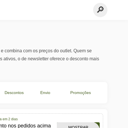
a e combina com os preços do outlet. Quem se
s ativos, o de newsletter oferece o desconto mais
Descontos
Envio
Promoções
em €
Grátis
Especiais
a em 2 dias
to nos pedidos acima
APTHUAWEI8OFF
MOSTRAR