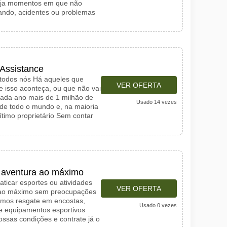
aja momentos em que não
ando, acidentes ou problemas
Assistance
todos nós Há aqueles que
VER OFERTA
e isso aconteça, ou que não vai
cada ano mais de 1 milhão de
Usado 14 vezes
de todo o mundo e, na maioria
ítimo proprietário Sem contar
a aventura ao máximo
ticar esportes ou atividades
VER OFERTA
m ao máximo sem preocupações
imos resgate em encostas,
Usado 0 vezes
e equipamentos esportivos
ssas condições e contrate já o