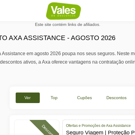
Este site contém links de afiliados.
O AXA ASSISTANCE - AGOSTO 2026
 Assistance em agosto 2026 poupa nos seus seguros. Neste mo
 descontos ativos, a Axa oferece vantagens na contratação onl
Ver
Top
Cupões
Descontos
Tudo
Ofertas
Ativos
%
Ofertas e Promoções de Axa Assistance
Desconto
Seguro Viagem | Proteção Pla