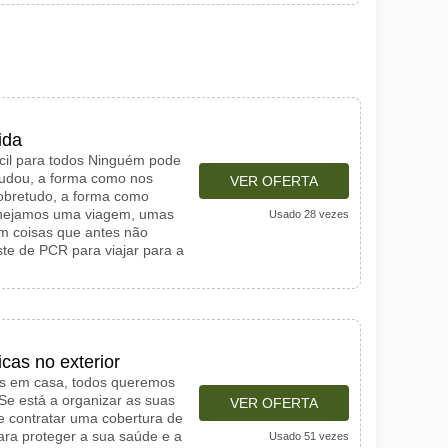
ida
ícil para todos Ninguém pode
udou, a forma como nos
VER OFERTA
obretudo, a forma como
anejamos uma viagem, umas
Usado 28 vezes
em coisas que antes não
ste de PCR para viajar para a
cas no exterior
os em casa, todos queremos
Se está a organizar as suas
VER OFERTA
e contratar uma cobertura de
ara proteger a sua saúde e a
Usado 51 vezes